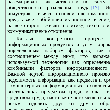
рассматривать как четвертый по счету
общественного разделения труда.
[12]
Инф
индустрия, являясь основой информационн
представляет собой цивилизационное явление,
на все стороны жизни: политику, технологии
коммуникативные отношения.
Каждый конкретный процесс п
информационных продуктов и услуг характ
определенным набором факторов, так 
соотношением между ними, что выража
используемой технологии как определенн
комбинации факторов информационного 
Важной чертой информационного производ
неделимость информации как предмета и сре
компьютерных информационных технология
выступающая предметом труда, и она же
средством труда, настолько часто меняются 
нельзя отделить друг от друга: обра
передаваемая информация служит орудие