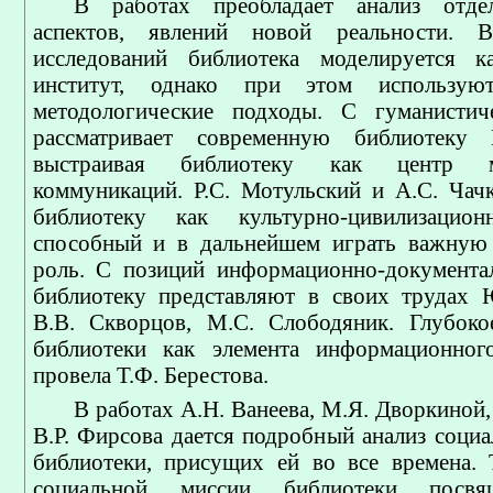
В работах преобладает анализ отде
аспектов, явлений новой реальности. 
исследований библиотека моделируется к
институт, однако при этом используют
методологические подходы. С гуманистич
рассматривает современную библиотеку 
выстраивая библиотеку как центр м
коммуникаций. Р.С. Мотульский и А.С. Чач
библиотеку как культурно-цивилизацио
способный и в дальнейшем играть важную
роль. С позиций информационно-документа
библиотеку представляют в своих трудах 
В.В. Скворцов, М.С. Слободяник. Глубоко
библиотеки как элемента информационного
провела Т.Ф. Берестова.
В работах А.Н. Ванеева, М.Я. Дворкиной,
В.Р. Фирсова дается подробный анализ соци
библиотеки, присущих ей во все времена.
социальной миссии библиотеки посв