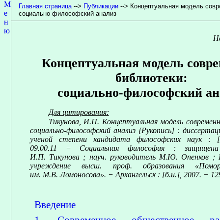
М
Главная страница
-->
Публикации
--> Концептуальная модель совр
е
социально-философский анализ
н
ю
Н
Концептуальная модель совр
библиотеки:
социально-философский ан
Для цитирования:
Тикунова, И.П. Концептуальная модель современ
социально-философский анализ [Рукопись] : диссертац
ученой степени кандидата философских наук : [с
09.00.11 − Социальная философия : защищена
И.П. Тикунова ; науч. руководитель М.Ю. Опенков ; 
учреждение высш. проф. образования «Пом
им. М.В. Ломоносова». − Архангельск : [б.и.], 2007. − 129
Введение
1. Современное общественное ра