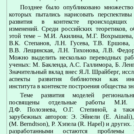
Позднее было опубликовано множество
которых пытались нарисовать перспективы
развития в контексте происходящих 
изменений. Среди российских теоретиков, 
этой теме – М.И. Акилина, М.Г. Вохрышева,
В.К. Степанов, Л.Н. Гусева, Т.В. Ершова, 
В.В. Лещинская, Л.Н. Тихонова, Л.В. Федор
Можно выделить несколько переводных раб
ученых: М. Бакленда, А.С. Галлимора, Б. Ленг
Значительный вклад внес Я.Л. Шрайберг, исс
аспекты развития библиотеки как инф
института в контексте построения общества зн
Теме развития моделей региональн
посвящены отдельные работы М.И.
Д.Ф. Полознева, О.Г. Степиной, а так
зарубежных авторов: Э. Эйнели (E. Ainali)
(M. Berndtson), Р. Хэпела (R. Hapel) и других
разработанными остаются проблемы т