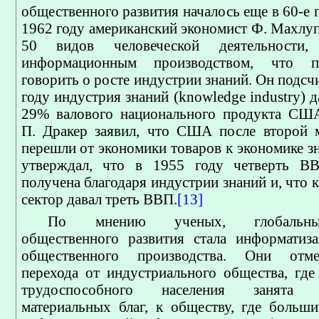
общественного развития началось еще в 60-е 
1962 году американский экономист Ф. Махлуп
50 видов человеческой деятельности,
информационным производством, что п
говорить о росте индустрии знаний. Он подсчи
году индустрия знаний (knowledge industry) 
29% валового национального продукта США
П. Дракер заявил, что США после второй 
перешли от экономики товаров к экономике з
утверждал, что в 1955 году четверть 
получена благодаря индустрии знаний и, что к
сектор давал треть ВВП.
[13]
По мнению ученых, глобальны
общественного развития стала информатиз
общественного производства. Они отме
перехода от индустриального общества, где
трудоспособного населения занята п
материальных благ, к обществу, где больши