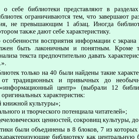
о себе библиотеки представляют в разделах
иблиотек ограничиваются тем, что завершают ра
ния, не превышающим 1 абзац. Иногда библио
отором также дают себе характеристику.
о особенности восприятия информации с экрана
олжен быть лаконичным и понятным. Кроме то
нализа текста предпочтительно давать характери
».
лиотек только на 40 были найдены такие характе
, от традиционных и привычных до необыч
ь «информационный центр» (выбрали 12 библи
 оригинальных характеристик:
й книжной культуры»;
льного и творческого потенциала читателей»;
ечеловеческих ценностей, сокровищ культуры, до
тики были объединены в 8 блоков, 7 из которы
 характеризующие библиотеку как центральную б