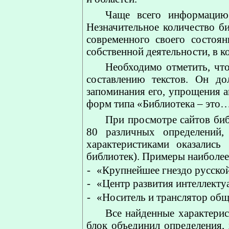
Чаще всего информацию 
Незначительное количество б
современного своего состоя
собственной деятельности, в к
Необходимо отметить, чт
составлению текстов. Он д
запоминания его, упрощения а
форм типа «Библиотека – это…
При просмотре сайтов биб
80 различных определений
характеристиками оказалис
библиотек). Примеры наиболее
-
«Крупнейшее гнездо русско
-
«Центр развития интеллектуа
-
«Носитель и транслятор общ
Все найденные характерис
блок объединил определения,