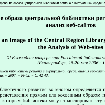
рование образа центральной библиотеки региона в виртуальной среде: 
 образа центральной библиотеки рег
анализ веб-сайтов
 an Image of the Central Region Librar
the Analysis of Web-sites
XI Ежегодная конференция Российской библиотеч
(Екатеринбург,
15-20
мая 2006 г.)
ной библиотеки региона в виртуальной среде: анализ веб-сайт
и. − 2007. − № 42. −
С. 42-43
.
блиотечного развития во многом определяется п
представления прямым или косвенным образом п
по которым библиотеки могут транслировать эт