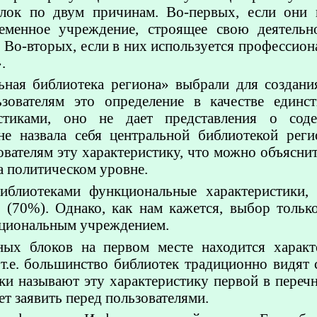
лок по двум причинам. Во-первых, если они 
ременное учреждение, строящее свою деятель
 Во-вторых, если в них используется профессион
.
ьная библиотека региона» выбрали для создания
зователям это определение в качестве единс
стиками, оно не дает представления о сод
не назвала себя центральной библиотекой рег
вателям эту характеристику, что можно объясни
а политическом уровне.
иблиотеками функциональные характеристики, 
(70%). Однако, как нам кажется, выбор только 
кциональным учреждением.
ых блоков на первом месте находится характ
т.е. большинство библиотек традиционно видят 
и называют эту характеристику первой в перечн
ет заявить перед пользователями.